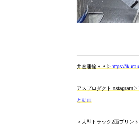
井倉運輸ＨＰ▷
https://ikura
アスプロダクトInstagram▷
と動画
＜
大型トラック2面プリント