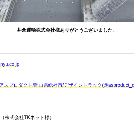
井倉運輸株式会社様ありがとうございました。
unyu.co.jp
アスプロダクト/岡山県総社市/デザイントラック(@asproduct_designt
（株式会社TKネット様）