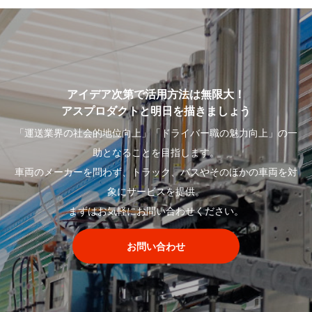
アイデア次第で活用方法は無限大！
アスプロダクトと明日を描きましょう
「運送業界の社会的地位向上」「ドライバー職の魅力向上」の一
助となることを目指します。
車両のメーカーを問わず、トラック、バスやそのほかの車両を対
象にサービスを提供。
まずはお気軽にお問い合わせください。
お問い合わせ